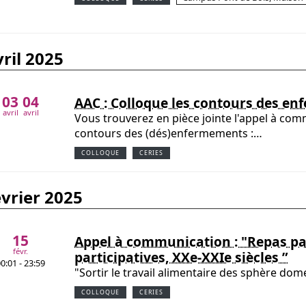
avril 2025
03
04
AAC : Colloque les contours des e
avril
avril
Vous trouverez en pièce jointe l'appel à com
contours des (dés)enfermements :…
COLLOQUE
CERIES
évrier 2025
15
Appel à communication : "Repas pa
févr.
participatives, XXe-XXIe siècles ”
0:01 - 23:59
"Sortir le travail alimentaire des sphère do
COLLOQUE
CERIES