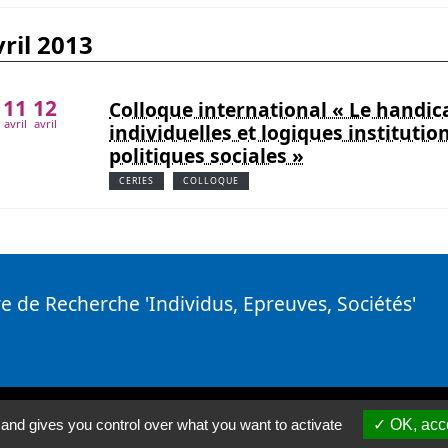
avril 2013
11
12
Colloque international « Le handica
avril
avril
individuelles et logiques institution
politiques sociales »
CERIES
COLLOQUE
e de Recherche 'Individus, Epreuves, Sociétés'
 and gives you control over what you want to activate
OK, acce