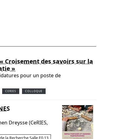
 « Croisement des savoirs sur la
atie »
didatures pour un poste de
CERIES
COLLOQUE
INES
men Dreysse (CeRIES,
e la Recherche Salle F0.13