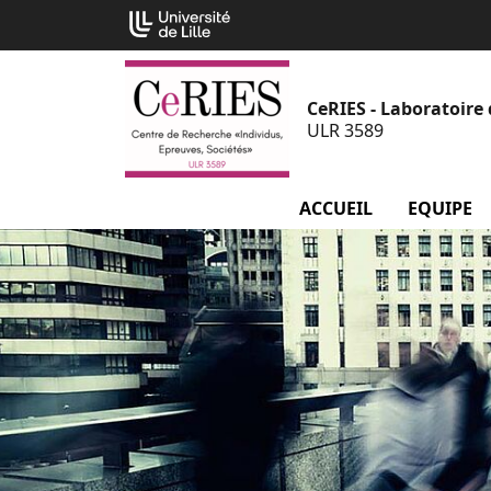
Aller
Cookies management panel
au
contenu
CeRIES - Laboratoire 
ULR 3589
ACCUEIL
EQUIPE