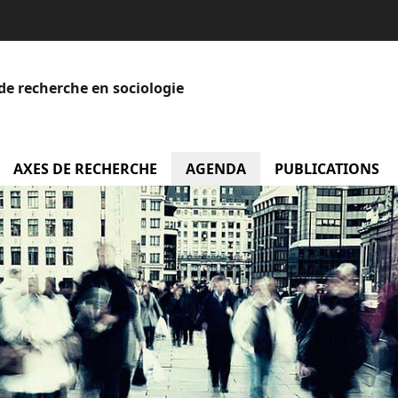
de recherche en sociologie
menu Equipe
AXES DE RECHERCHE
AGENDA
menu Agenda
PUBLICATIONS