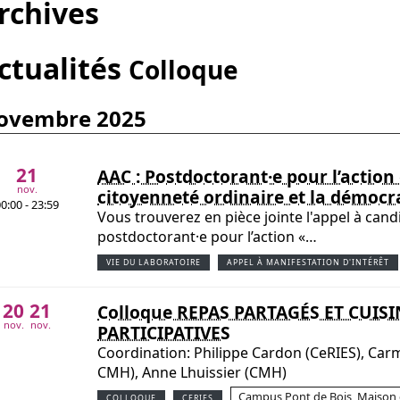
rchives
ctualités
Colloque
novembre 2025
21
AAC : Postdoctorant·e pour l’action
nov.
citoyenneté ordinaire et la démocr
0:00 - 23:59
Vous trouverez en pièce jointe l'appel à can
postdoctorant·e pour l’action «…
VIE DU LABORATOIRE
APPEL À MANIFESTATION D'INTÉRÊT
20
21
Colloque REPAS PARTAGÉS ET CUIS
nov.
nov.
PARTICIPATIVES
Coordination: Philippe Cardon (CeRIES), Car
СМН), Anne Lhuissier (CМH)
Campus Pont de Bois, Maison d
COLLOQUE
CERIES