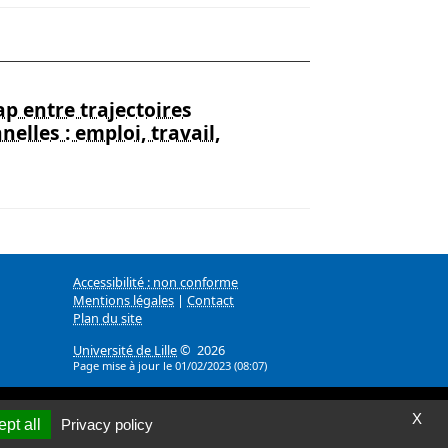
p entre trajectoires
nelles : emploi, travail,
Accessibilité : non conforme
Mentions légales
|
Contact
Plan du site
Université de Lille
© 2026
Page mise à jour le 01/02/2023 (08:07)
X
pt all
Privacy policy