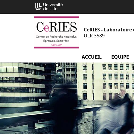
Aller
Cookies management panel
au
contenu
CeRIES - Laboratoire 
ULR 3589
ACCUEIL
EQUIPE