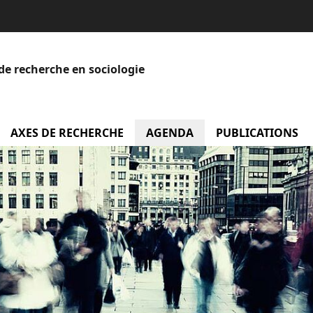
de recherche en sociologie
menu Equipe
AXES DE RECHERCHE
AGENDA
menu Agenda
PUBLICATIONS