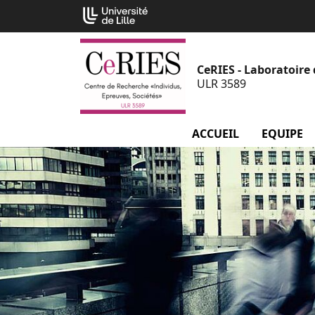
Aller
Cookies management panel
au
contenu
CeRIES - Laboratoire 
ULR 3589
ACCUEIL
EQUIPE