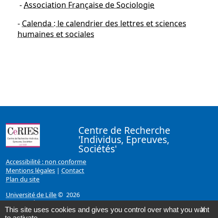
-
Association Française de Sociologie
-
Calenda : le calendrier des lettres et sciences
humaines et sociales
Centre de Recherche
'Individus, Epreuves,
Sociétés'
Accessibilité : non conforme
Mentions légales
|
Contact
Plan du site
Université de Lille
© 2026
Page mise à jour le 08/10/2025 (11:44)
This site uses cookies and gives you control over what you want
X
to activate