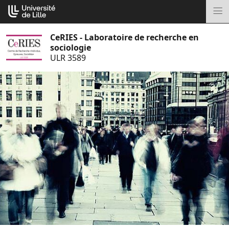
Aller
Cookies management panel
au
M
contenu
CeRIES - Laboratoire de recherche en
sociologie
ULR 3589