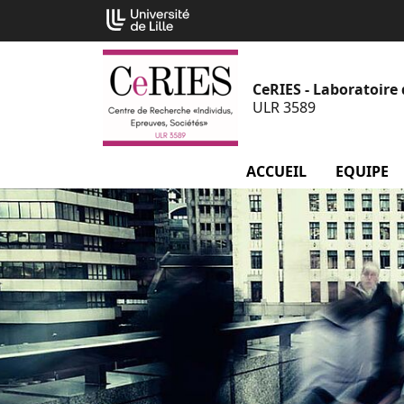
Aller
Cookies management panel
au
contenu
CeRIES - Laboratoire 
ULR 3589
ACCUEIL
EQUIPE