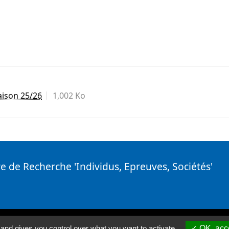
Saison 25/26
1,002 Ko
e de Recherche 'Individus, Epreuves, Sociétés'
 and gives you control over what you want to activate
OK, acce