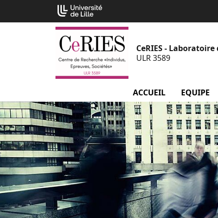
Aller
Cookies management panel
au
contenu
CeRIES - Laboratoire 
ULR 3589
ACCUEIL
EQUIPE