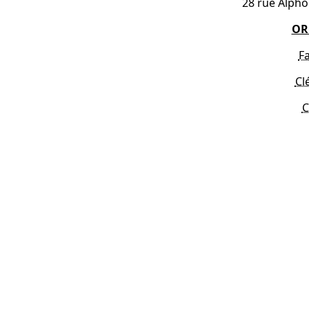
28 rue Alpho
OR
F
Cl
C