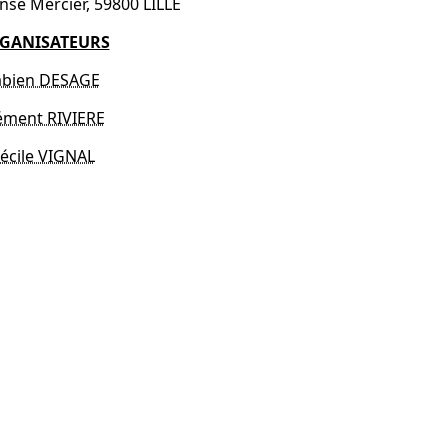
nse Mercier, 59800 LILLE
GANISATEURS
abien DESAGE
ément RIVIERE
écile VIGNAL