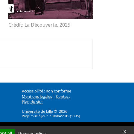
Crédit: La Découverte, 2025
Accessibilité : non conforme
Mentions légales
|
Contact
Plan du site
Université de Lille
© 2026
Page mise à jour le 20/04/2015 (10:15)
X
pt all
Privacy policy