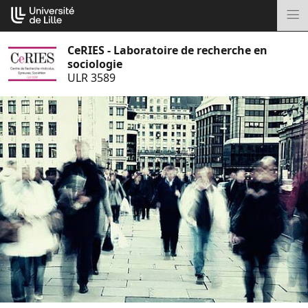
Aller
Cookies management panel
au
M
contenu
CeRIES - Laboratoire de recherche en
sociologie
ULR 3589