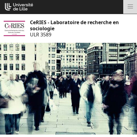
Aller
Cookies management panel
au
M
contenu
CeRIES - Laboratoire de recherche en
sociologie
ULR 3589