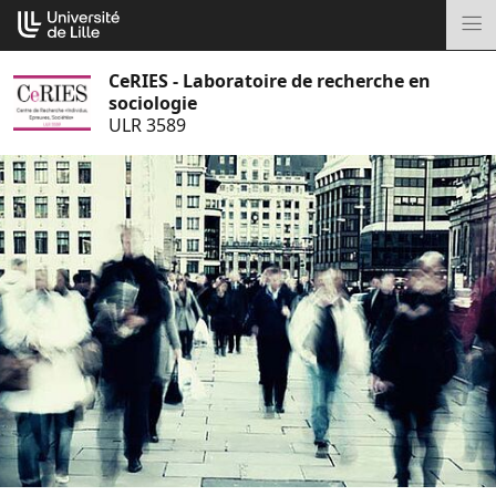
Aller
Cookies management panel
au
M
contenu
CeRIES - Laboratoire de recherche en
sociologie
ULR 3589