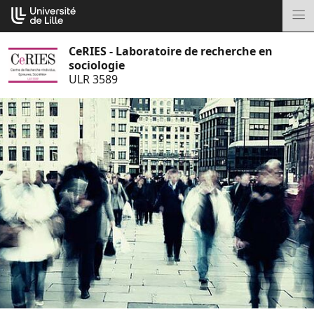
Aller
Cookies management panel
au
M
contenu
CeRIES - Laboratoire de recherche en
sociologie
ULR 3589