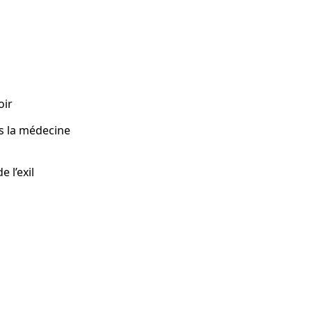
le
le
e
voir
ns la médecine
?
de l’exil
le
es