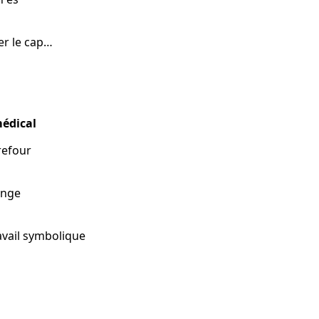
s »
der le cap…
tion
médical
refour
s
enge
n
 travail symbolique