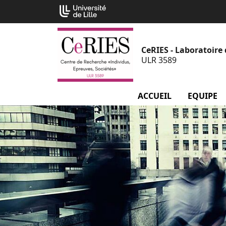
Aller
Cookies management panel
au
contenu
CeRIES - Laboratoire 
ULR 3589
ACCUEIL
EQUIPE