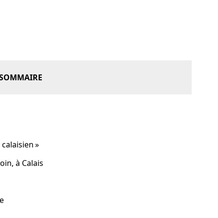
SOMMAIRE
s »
 calaisien »
oin, à Calais
ical
ière