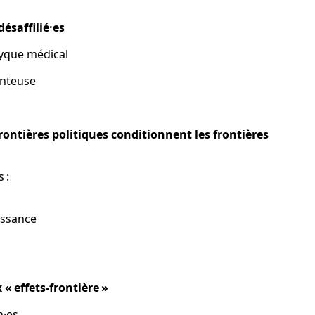
désaffilié·es
triptyque médical
amenteuse
rontières politiques conditionnent les frontières
 :
al
issance
e
 aux « effets-frontière »
n·es